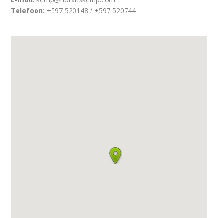
Telefoon:
+597 520148 / +597 520744