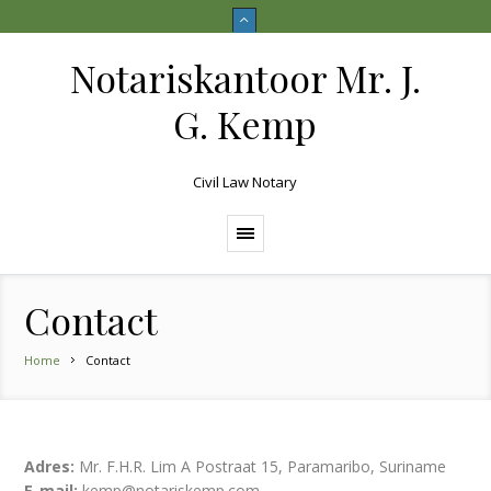
Notariskantoor Mr. J.
G. Kemp
Civil Law Notary
Contact
Home
Contact
Adres:
Mr. F.H.R. Lim A Postraat 15, Paramaribo, Suriname
E-mail:
kemp@notariskemp.com